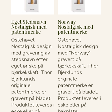
Eget Stedsnavn
Norway
Nostalgisk med
Nostalgisk med
patentmerke
patentmerke
Ostehøvel
Ostehøvel
Nostalgisk design
Nostalgisk design
med gravering av
med "Norway"
stedsnavn etter
gravert på
eget ønske på
bjørkekskaft. Thor
bjørkekskaft. Thor
Bjørklunds
Bjørklunds
originale
originale
patentmerke er
patentmerke er
gravert på bladet.
gravert på bladet.
Produktet leveres i
Produktet leveres i
eske eller på
eske eller på
bakplate.