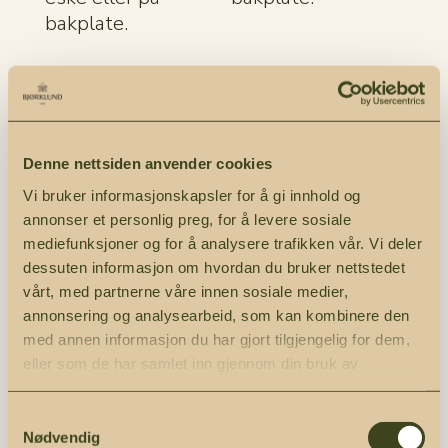
bakplate.
Denne nettsiden anvender cookies
Vi bruker informasjonskapsler for å gi innhold og
annonser et personlig preg, for å levere sosiale
mediefunksjoner og for å analysere trafikken vår. Vi deler
dessuten informasjon om hvordan du bruker nettstedet
Historiebok 2
vårt, med partnerne våre innen sosiale medier,
deler Lakket bøk
/eske
annonsering og analysearbeid, som kan kombinere den
med annen informasjon du har gjort tilgjengelig for dem,
Ostesettet består
eller som de har samlet inn gjennom din bruk av
av en Ostehøvel
tjenestene deres.
universal og en
Samtykkevalg
Ostekniv. Bestikket
Nødvendig