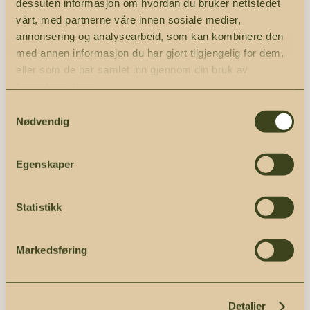
dessuten informasjon om hvordan du bruker nettstedet
vårt, med partnerne våre innen sosiale medier,
annonsering og analysearbeid, som kan kombinere den
Klinge Salatskje
Klinge Smørekniv
med annen informasjon du har gjort tilgjengelig for dem,
eller som de har samlet inn gjennom din bruk av
Klinge salatskje er
tjenestene deres.
et stilrent og
Samtykkevalg
funksjonelt
Nødvendig
redskap for å
servere og blande
salater. Laget av
Egenskaper
høykvalitets
rustfritt stål,
Statistikk
motstandsdyktig
mot korrosjon og
Markedsføring
enkelt å rengjøre.
Den ergonomiske
formen sikrer
Detaljer