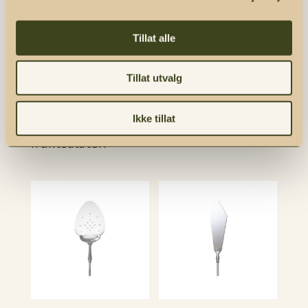
komfortabel bruk,
og det elegante
designet gjør den
Tillat alle
til et flott tilskudd
til ethvert
Tillat utvalg
spisebord. Perfekt
for grønnsaks-,
Ikke tillat
pasta- og
fruktsalater.