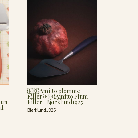
|
🇳🇴 Amitto plomme |
Riller 🇬🇧 Amitto Plum |
Sun
Riller | Bjørklund1925
al
Bjørklund1925