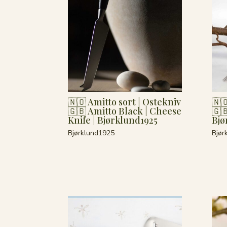
🇳🇴 Amitto sort | Ostekniv
🇳
🇬🇧 Amitto Black | Cheese
🇬
Knife | Bjørklund1925
Bjø
Bjørklund1925
Bjør