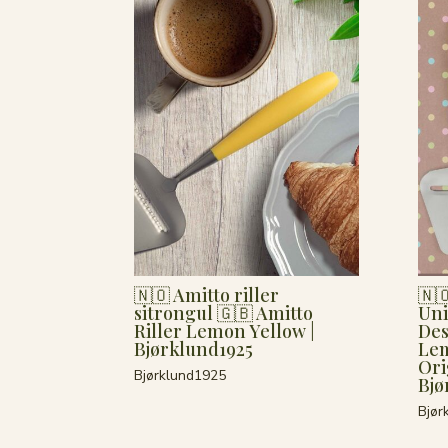
🇳🇴 Amitto riller
🇳
sitrongul 🇬🇧 Amitto
Uni
Riller Lemon Yellow |
Des
Bjørklund1925
Lem
Ori
Bjørklund1925
Bjø
Bjør