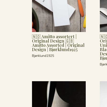
🇳🇴 Amitto assortert |
🇳
Original Design 🇬🇧
Ori
Amitto Assorted | Original
Uni
Design | Bjørklund1925
Bla
Des
Bjørklund1925
Bjø
Bjør