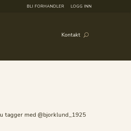
BLI FORHANDLER
LOGG INN
Kontakt
at du tagger med @bjorklund_1925