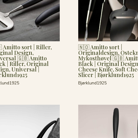
 Amitto sort | Riller,
🇳🇴 Amitto sort |
ginal Design,
Originaldesign, Ostekn
versal 🇬🇧 Amitto
Mykosthøvel 🇬🇧 Amit
ck | Riller, Original
Black | Original Design
ign, Universal |
Cheese Knife, Soft Che
rklund1925
Slicer | Bjørklund1925
klund1925
Bjørklund1925