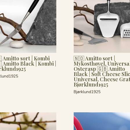
 Amitto sort | Kombi
🇳🇴 Amitto sort |
 Amitto Black | Kombi |
Mykosthøvel, Universal
rklund1925
Osterasp 🇬🇧 Amitto
Black | Soft Cheese Slic
klund1925
Universal, Cheese Grat
Bjørklund1925
Bjørklund1925