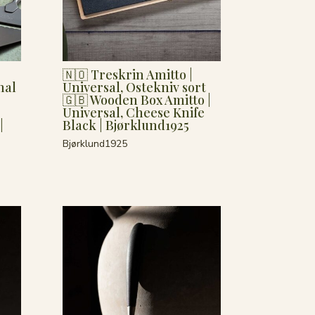
🇳🇴 Treskrin Amitto |
nal
Universal, Ostekniv sort
🇬🇧 Wooden Box Amitto |
Universal, Cheese Knife
|
Black | Bjørklund1925
Bjørklund1925