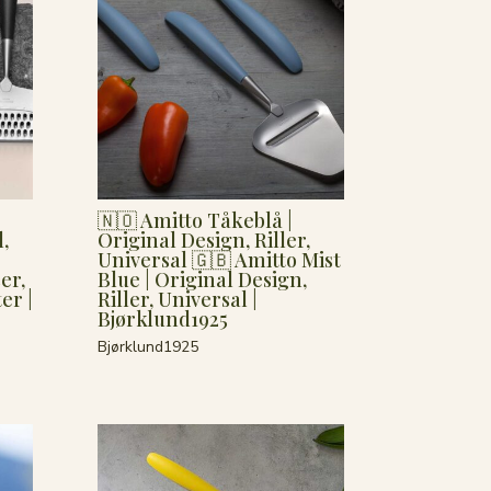
🇳🇴 Amitto Tåkeblå |
,
Original Design, Riller,
Universal 🇬🇧 Amitto Mist
er,
Blue | Original Design,
er |
Riller, Universal |
Bjørklund1925
Bjørklund1925