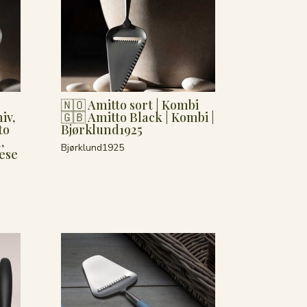
🇳🇴 Amitto sort | Kombi
iv,
🇬🇧 Amitto Black | Kombi |
to
Bjørklund1925
,
Bjørklund1925
ese