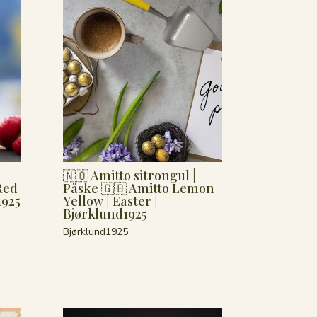
🇳🇴 Amitto sitrongul |
Red
Påske 🇬🇧 Amitto Lemon
1925
Yellow | Easter |
Bjørklund1925
Bjørklund1925