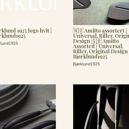
rklund 1925 logo hvit |
🇳🇴 Amitto assortert |
rklund1925
Universal, Riller, Origi
Design 🇬🇧 Amitto
klund1925
Assorted | Universal,
Riller, Original Design 
Bjørklund1925
Bjørklund1925