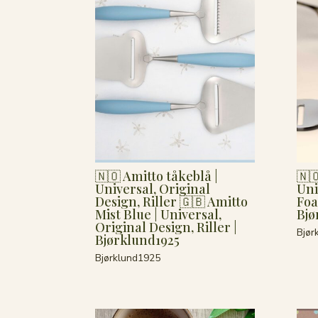
🇳🇴 Amitto tåkeblå |
🇳
Universal, Original
Uni
Design, Riller 🇬🇧 Amitto
Foa
Mist Blue | Universal,
Bjø
Original Design, Riller |
Bjør
Bjørklund1925
Bjørklund1925