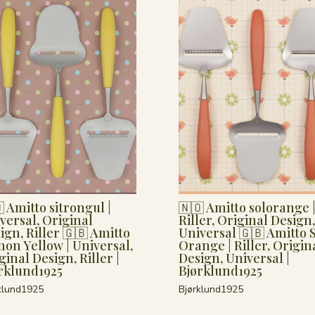
 Amitto sitrongul |
🇳🇴 Amitto solorange 
versal, Original
Riller, Original Design,
ign, Riller 🇬🇧 Amitto
Universal 🇬🇧 Amitto 
on Yellow | Universal,
Orange | Riller, Origin
ginal Design, Riller |
Design, Universal |
rklund1925
Bjørklund1925
klund1925
Bjørklund1925