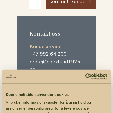
som nettkunde
Kontakt oss
Kundeservice
+47 992 64 200
ordre@bjorklund1925.
no
Kontoradresse
Randkleivgata 10,
Denne nettsiden anvender cookies
2630 Ringebu
Vi bruker informasjonskapsler for å gi innhold og
annonser et personlig preg, for å levere sosiale