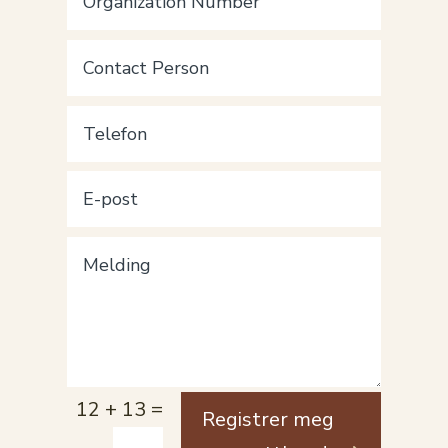
=
12 + 13
Registrer meg