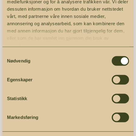
mediefunksjoner og for å analysere trafikken vår. Vi deler
dessuten informasjon om hvordan du bruker nettstedet
vårt, med partnerne våre innen sosiale medier,
annonsering og analysearbeid, som kan kombinere den
med annen informasjon du har gjort tilgjengelig for dem,
Kontaktpersoner
eller som de har samlet inn gjennom din bruk av
tjenestene deres.
Tove Østerhaug
Samtykkevalg
Kategori- og
Nødvendig
ordreansvarlig
toos@giax.no
Egenskaper
+47 468 22 644
Statistikk
Lars Jørgen Jensen
Daglig leder
Markedsføring
lajo@giax.no
+47 934 51 319