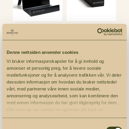
Display Ostesett
Display Amitto 10
Aluminium uten
deler uten
produkt
produkter
Denne nettsiden anvender cookies
Et solid
Display for Amitto.
Vi bruker informasjonskapsler for å gi innhold og
aluminiumdisplay
Egnet for disk eller
annonser et personlig preg, for å levere sosiale
designet for
reol og rommer 10
mediefunksjoner og for å analysere trafikken vår. Vi deler
ostesett, ideelt for
produkter.
dessuten informasjon om hvordan du bruker nettstedet
butikker og
vårt, med partnerne våre innen sosiale medier,
messer. Lett, men
annonsering og analysearbeid, som kan kombinere den
slitesterkt, sikrer
med annen informasjon du har gjort tilgjengelig for dem,
stabil plassering
eller som de har samlet inn gjennom din bruk av
og pen
tjenestene deres.
presentasjon av
Samtykkevalg