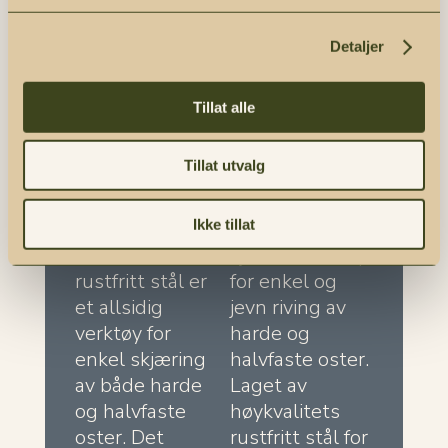
Detaljer
Tillat alle
Kvitfjell
Treskaft
Ostehøvel
Osterasp
universal Stål
Tillat utvalg
Treskaft
Kvitfjell
osterasp er et
Ikke tillat
universal
klassisk
ostehøvel i
kjøkkenredskap
rustfritt stål er
for enkel og
et allsidig
jevn riving av
verktøy for
harde og
enkel skjæring
halvfaste oster.
av både harde
Laget av
og halvfaste
høykvalitets
oster. Det
rustfritt stål for