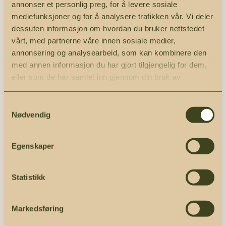
designet for å
annonser et personlig preg, for å levere sosiale
har et kort og
rive harde og
mediefunksjoner og for å analysere trafikken vår. Vi deler
glatt blad som
dessuten informasjon om hvordan du bruker nettstedet
halvmyke oster
skjærer myke
vårt, med partnerne våre innen sosiale medier,
enkelt og
oster uten at
annonsering og analysearbeid, som kan kombinere den
effektivt. De
de kleber seg.
med annen informasjon du har gjort tilgjengelig for dem,
skarpe bladene
Treskaftet gir
eller som de har samlet inn gjennom din bruk av
gir en jevn
godt grep og
tjenestene deres.
tekstur, og den
høy
Samtykkevalg
ergonomiske
brukskomfort.
Nødvendig
utformingen
gjør den lett å
Egenskaper
bruke. Perfekt
til pasta, pizza
og salater!
Statistikk
Markedsføring