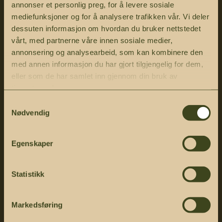
annonser et personlig preg, for å levere sosiale
mediefunksjoner og for å analysere trafikken vår. Vi deler
dessuten informasjon om hvordan du bruker nettstedet
Kontoradresse
vårt, med partnerne våre innen sosiale medier,
annonsering og analysearbeid, som kan kombinere den
Randkleivgata 10,
med annen informasjon du har gjort tilgjengelig for dem,
2630 Ringebu
eller som de har samlet inn gjennom din bruk av
tjenestene deres.
Kontakt oss
Samtykkevalg
Nødvendig
+47 992 64 200
ordre@bjorklund1925.no
Egenskaper
Statistikk
Logg inn
Markedsføring
Bli bedriftskunde