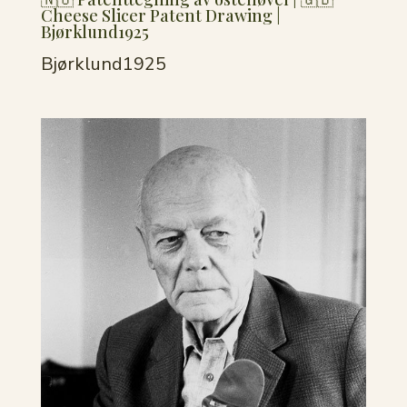
Cheese Slicer Patent Drawing |
Bjørklund1925
Bjørklund1925