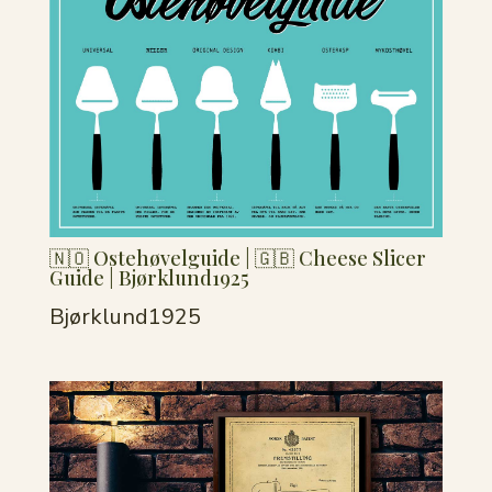
🇳🇴 Ostehøvelguide | 🇬🇧 Cheese Slicer
Guide | Bjørklund1925
Bjørklund1925