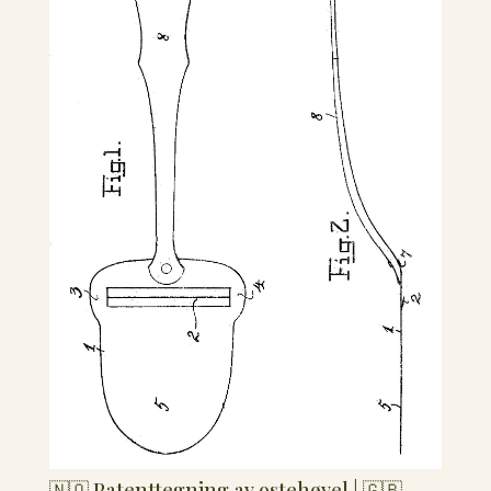
🇳🇴 Patenttegning av ostehøvel | 🇬🇧