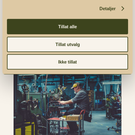
Detaljer
Tillat alle
🇳🇴 Ostehøvelguide | 🇬🇧 Cheese Slicer
Guide | Bjørklund1925
Tillat utvalg
Bjørklund1925
Ikke tillat